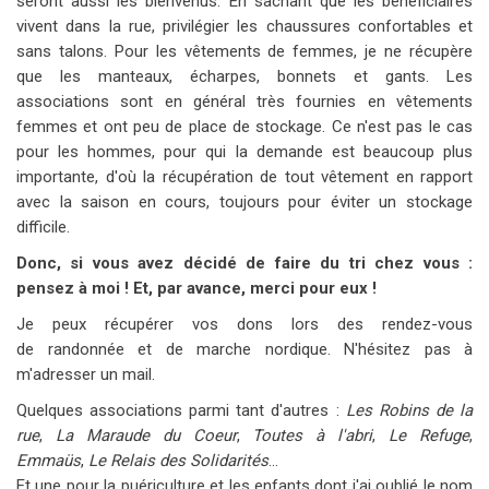
seront aussi les bienvenus. En sachant que les bénéficiaires
vivent dans la rue, privilégier les chaussures confortables et
sans talons. Pour les vêtements de femmes, je ne récupère
que les manteaux, écharpes, bonnets et gants. Les
associations sont en général très fournies en vêtements
femmes et ont peu de place de stockage. Ce n'est pas le cas
pour les hommes, pour qui la demande est beaucoup plus
importante, d'où la récupération de tout vêtement en rapport
avec la saison en cours, toujours pour éviter un stockage
difficile.
Donc, si vous avez décidé de faire du tri chez vous :
pensez à moi ! Et, par avance, merci pour eux !
Je peux récupérer vos dons lors des rendez-vous
de randonnée et de marche nordique. N'hésitez pas à
m'adresser un mail.
Quelques associations parmi tant d'autres :
Les Robins de la
rue
,
La Maraude du Coeur
,
Toutes à l'abri
,
Le Refuge
,
Emmaüs
,
Le Relais des Solidarités
...
Et une pour la puériculture et les enfants dont j'ai oublié le nom